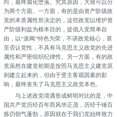
向，最终腐化堕落。究其原因，大致可以分
为两个方面。一方面，有的是由资产阶级政
党的本质属性所决定的，这些政党以维护资
产阶级利益为根本目的，提倡入党简单自
由，以“派阀”特色为荣，不讲政党核心，甚
至否认党性，不具有马克思主义政党的先进
属性和严密组织纪律性。另一方面，有的政
党虽然在建党初期是按照马克思主义建党原
则建立起来的，但由于受主客观因素的影
响，最终丧失了马克思主义政党本色。
与上述政党境遇形成鲜明对比的是，中
国共产党历经百年而风华正茂，历经千锤百
炼仍朝气蓬勃，原因就在于我们党始终致力