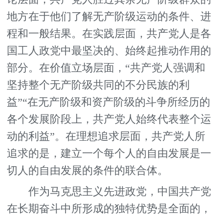
地方在于他们了解无产阶级运动的条件、进
程和一般结果。在实践层面，共产党人是各
国工人政党中最坚决的、始终起推动作用的
部分。在价值立场层面，“共产党人强调和
坚持整个无产阶级共同的不分民族的利
益”“在无产阶级和资产阶级的斗争所经历的
各个发展阶段上，共产党人始终代表整个运
动的利益”。在理想追求层面，共产党人所
追求的是，建立一个每个人的自由发展是一
切人的自由发展的条件的联合体。
作为马克思主义先进政党，中国共产党
在长期奋斗中所形成的独特优势是全面的，