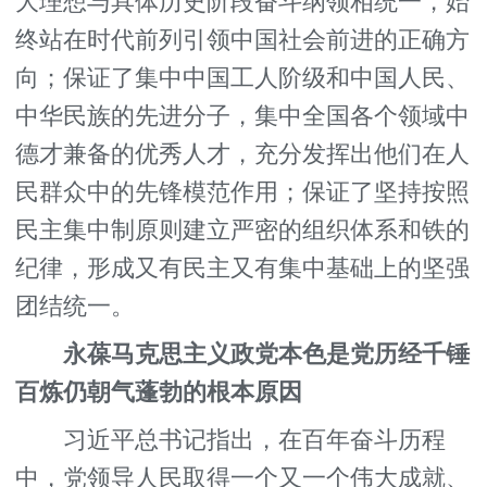
大理想与具体历史阶段奋斗纲领相统一，始
终站在时代前列引领中国社会前进的正确方
向；保证了集中中国工人阶级和中国人民、
中华民族的先进分子，集中全国各个领域中
德才兼备的优秀人才，充分发挥出他们在人
民群众中的先锋模范作用；保证了坚持按照
民主集中制原则建立严密的组织体系和铁的
纪律，形成又有民主又有集中基础上的坚强
团结统一。
永葆马克思主义政党本色是党历经千锤
百炼仍朝气蓬勃的根本原因
习近平总书记指出，在百年奋斗历程
中，党领导人民取得一个又一个伟大成就、