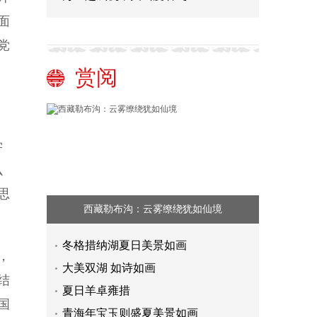
面
党
赏阅
学
么
思
西藏勒布沟：云雾缭绕犹如仙境
冬格措纳湖夏日美景如画
，
大美双湖 如诗如画
结
夏日羊卓雍措
国
青海年宝玉则盛夏美景如画