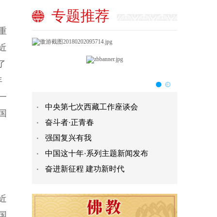
专题推荐
重
近
了
年
一
中央第七次西藏工作座谈会
国
奋斗者·正青春
强国复兴有我
中国这十年·系列主题新闻发布
奋进新征程 建功新时代
近
国