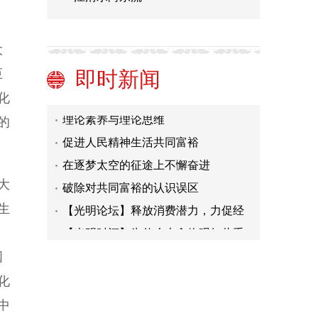
深刻把握思政课的本质是讲道理
激发市场主体活力 夯实全面高质量发
大
展基础
建设高效先进的数智化社会供应链
巨
即时新闻
稳消费重在稳消费预期
化
理论素养与理论思维
的
促进人民精神生活共同富裕
在逐梦太空的征途上不懈奋进
破除对共同富裕的认识误区
大
【光明论坛】释放消费潜力，力促经
生
济回暖
【光明时评】为什么大食物观如此重
要
深刻把握思政课的本质是讲道理
国
激发市场主体活力 夯实全面高质量发
化
展基础
建设高效先进的数智化社会供应链
中
稳消费重在稳消费预期