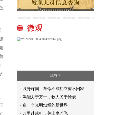
色
微观
坚
建
繁
彪
党
的
观当下
以身许国，革命不成功立誓不回家
、
竭能力于万一，救人民于涂炭
国
造一个光明灿烂的新世界
万里赴戎机，关山度若飞
许