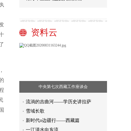
执
发
资料云
十
了
，
的
中央第七次西藏工作座谈会
程
民
流淌的吉曲河——学历史讲拉萨
国
雪域长歌
新时代o边疆行——西藏篇
一江清水向东流