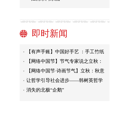
交河故城：中华五千多年文明史上的
一个重要见证
杭州富阳：“文澜阁《四库全书》抗战
西迁首站研学中心”开放
由《书内书外——沈鹏书法十九讲》
即时新闻
说开去
当代军事美术：以视觉见证中国特色
强军之路
【有声手账】中国好手艺 ：手工竹纸
【网络中国节】节气专家说之立秋：
秤人、贴秋膘、喝秋粥……北京立秋
【网络中国节·诗画节气】立秋：秋意
习俗有讲究
初来，在夏粮丰收的欢愉中企盼清凉
让哲学引导社会进步——韩树英哲学
思想与贡献研究
消失的北极“企鹅”
古典学与史学的公共精神
交河故城：中华五千多年文明史上的
一个重要见证
杭州富阳：“文澜阁《四库全书》抗战
西迁首站研学中心”开放
由《书内书外——沈鹏书法十九讲》