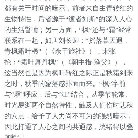
都有关于时间的暗示，前者来自由青转红的
生物特性，后者源于“逝者如斯”的深入人心
的生活譬喻；另一方面，“枫”还与“霜”经常
联系在一起，如唐刘长卿：“摇落暮天迥，
青枫霜叶稀”（《余干旅社》），宋张
抡：“霜叶舞丹枫”（《朝中措·渔父》），
这当然也是因为枫叶转红之际正是秋霜到来
之时，秋季的寥落感扑面而来。“枫”字前
与“霜”呼应，后与“江”结合，从季节轮常、
时光易逝两个自然特性，触及人们伤时悲秋
的穴点，给予了人力尚不可为的强烈暗示，
因此打通了人心之间的共通感，愁绪得以叠
加输出。