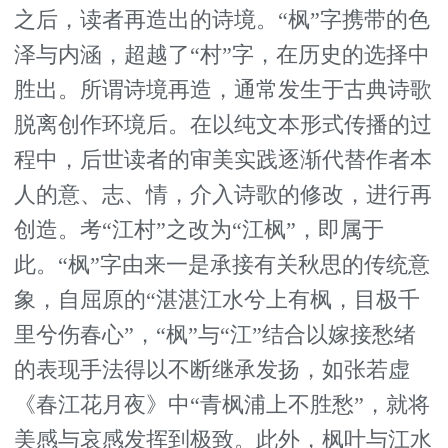
之后，读者再造出的诗境。“枫”字携带的色
泽与内涵，超越了“村”字，在历史的选择中
胜出。所谓诗境再造，通常发生于古典诗歌
脱离创作环境后。在以纯文本形式传播的过
程中，后世读者的审美实践逐渐代替作者本
人的意、志、情，介入诗歌的修改，进行再
创造。考“江村”之改为“江枫”，即属于
此。“枫”字由来一是承接有关秋思的传统意
象，自屈原的“湛湛江水兮上有枫，目极千
里兮伤春心”，“枫”与“江”结合以嫁接愁绪
的表现手法得以不断继承发扬，如张若虚
《春江花月夜》中“青枫浦上不胜愁”，就将
美感与哀感发挥到极致。此外，枫叶与江水