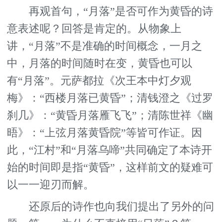
再观首句，“月落”是否可作为黄昏的诗
意表述呢？回答是肯定的。从物象上
讲，“月落”不是准确的时间概念，一月之
中，月落的时间随时在变，黄昏也可以
有“月落”。元萨都拉《次王本中灯夕观
梅》：“西楼月落已黄昏”；清钱澄之《过罗
刹几》：“黄昏月落雁飞飞”；清陈世祥《幽
晤》：“上弦月落黄昏院”等皆可作证。因
此，“江村”和“月落乌啼”共同确定了本诗开
始的时间即是指“黄昏”，这样前文的疑难可
以一一迎刃而解。
还原后的诗作也向我们提出了另外的问