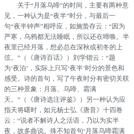
关于“月落乌啼”的时间，主要有两种意
见，一种认为是“夜半”时分，与最后一
句“夜半钟声”相呼应，如施蛰存云：“因为
严寒，乌鸦都无法睡眠，所以还在啼唤。半
夜里已经月落，想必总在深秋或初冬的上
弦。”（《唐诗百话》）刘学锴云：“题
为‘夜泊’，实际上只写‘夜半’时分的景色和
感受。诗的首句，写了午夜时分有密切关联
的三种景象：月落、乌啼、霜满
天。”（《唐诗选注评鉴》）另一种认为应
指天将曙时，如元杨士弘《唐音》十四卷
云：“说者不解诗人之活语，乃以为实半
夜，故多曲说。殊不知首句‘月落乌啼霜满