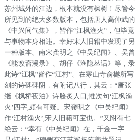
苏州城外的江边，根本就没有枫树！尽管今
所见到的绝大多数版本，包括唐人高仲武的
《中兴间气集》，皆作“江枫渔火”，但毕竟
与事物本身相违。幸好宋人旧籍中发现了另
一种版本。南宋龚明之《中吴纪闻》、吴曾
《能改斋漫录》、胡仔《渔隐丛话》等，录
此诗“江枫”皆作“江村”。在寒山寺俞樾所写
刻的诗碑碑阴，有附记八行，其云：“唐张
继《枫桥夜泊》诗脍炙人口,惟次句‘江枫渔
火’四字,颇有可疑。宋龚明之《中吴纪闻》
作‘江村渔火’,宋人旧籍可宝也。”又附有七
绝云：“幸有《中吴纪闻》在，千金一字