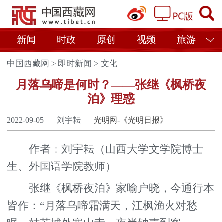
新闻
时政
原创
视频
旅游
中国西藏网
>
即时新闻
>
文化
月落乌啼是何时？——张继《枫桥夜
泊》理惑
2022-09-05
刘宇耘
光明网-《光明日报》
作者：刘宇耘（山西大学文学院博士
生、外国语学院教师）
张继《枫桥夜泊》家喻户晓，今通行本
皆作：“月落乌啼霜满天，江枫渔火对愁