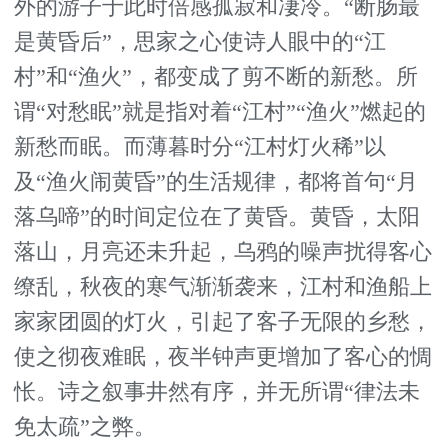
外的游子于此时倍感孤寂和凄冷。“断肠最
是黄昏后”，思家之心使诗人眼中的“江
村”和“渔火”，都变成了剪不断的新愁。所
谓“对愁眠”就是指对着“江村”“渔火”燃起的
新愁而眠。而薄暮时分“江村灯火稀”以
及“渔火闹黄昏”的生活规律，都将首句“月
落乌啼”的时间定位在了黄昏。黄昏，太阳
落山，月亮还未升起，乌鸦的噪声扰得客心
缭乱，秋夜的寒气渐渐袭来，江村和渔船上
家家团圆的灯火，引起了客子无限的乡愁，
使之彻夜难眠，夜半钟声更增加了客心的惆
怅。诗之叙事井然有序，并无所谓“律法未
免太疏”之弊。