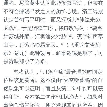
通的。尽管黄生认为此乃倒叙写法，但实在
不符合拂晓早发之人的匆忙心境。清王端履
认定首句写平明时，而又深感其“律法未免
太疏”，于是调整其序，将诗改写为：“羁客
姑苏城外船，江枫渔火对愁眠。夜半钟声寒
山寺，月落乌啼霜满天。”（《重论文斋笔
录》卷九）此种改写，叙事逻辑是顺了，可
是诗味却少了许多。
笔者认为，“月落乌啼”最合理的时间定
位应该是黄昏。这不仅由“林空噪暮鸦”的自
然现象可以证明，而且从第二句中也可以获
得印证。今本第二句作“江枫渔火”，如果对
事物作情景还原，便会发现其问题所在。因