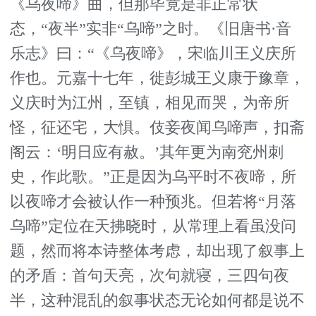
《乌夜啼》曲，但那毕竟是非正常状
态，“夜半”实非“乌啼”之时。《旧唐书·音
乐志》曰：“《乌夜啼》，宋临川王义庆所
作也。元嘉十七年，徙彭城王义康于豫章，
义庆时为江州，至镇，相见而哭，为帝所
怪，征还宅，大惧。伎妾夜闻乌啼声，扣斋
阁云：‘明日应有赦。’其年更为南兖州刺
史，作此歌。”正是因为乌平时不夜啼，所
以夜啼才会被认作一种预兆。但若将“月落
乌啼”定位在天拂晓时，从常理上看虽没问
题，然而将本诗整体考虑，却出现了叙事上
的矛盾：首句天亮，次句就寝，三四句夜
半，这种混乱的叙事状态无论如何都是说不