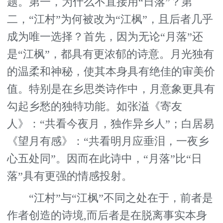
题。第一，为什么不直接用“日落”？第
二，“江村”为何被改为“江枫”，且后者几乎
成为唯一选择？首先，因为无论“月落”还
是“江枫”，都具有更浓郁的诗意。月光独有
的温柔和神秘，使其本身具有绝佳的审美价
值。特别是在乡思类诗作中，月意象更具有
勾起乡愁的独特功能。如张溢《寄友
人》：“共看今夜月，独作异乡人”；白居易
《望月有感》：“共看明月应垂泪，一夜乡
心五处同”。因而在此诗中，“月落”比“日
落”具有更强的情感投射。
“江村”与“江枫”不同之处在于，前者是
作者创造的诗境,而后者是在脱离事实本身