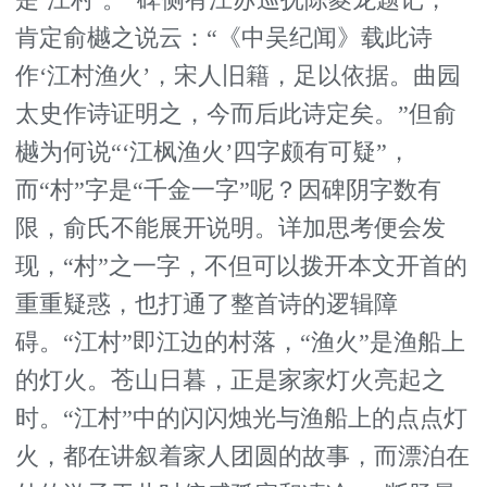
是‘江村’。”碑侧有江苏巡抚陈夔龙题记，
肯定俞樾之说云：“《中吴纪闻》载此诗
作‘江村渔火’，宋人旧籍，足以依据。曲园
太史作诗证明之，今而后此诗定矣。”但俞
樾为何说“‘江枫渔火’四字颇有可疑”，
而“村”字是“千金一字”呢？因碑阴字数有
限，俞氏不能展开说明。详加思考便会发
现，“村”之一字，不但可以拨开本文开首的
重重疑惑，也打通了整首诗的逻辑障
碍。“江村”即江边的村落，“渔火”是渔船上
的灯火。苍山日暮，正是家家灯火亮起之
时。“江村”中的闪闪烛光与渔船上的点点灯
火，都在讲叙着家人团圆的故事，而漂泊在