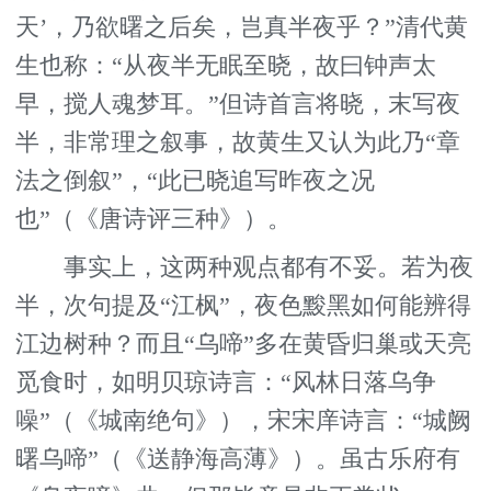
天’，乃欲曙之后矣，岂真半夜乎？”清代黄
生也称：“从夜半无眠至晓，故曰钟声太
早，搅人魂梦耳。”但诗首言将晓，末写夜
半，非常理之叙事，故黄生又认为此乃“章
法之倒叙”，“此已晓追写昨夜之况
也”（《唐诗评三种》）。
事实上，这两种观点都有不妥。若为夜
半，次句提及“江枫”，夜色黢黑如何能辨得
江边树种？而且“乌啼”多在黄昏归巢或天亮
觅食时，如明贝琼诗言：“风林日落乌争
噪”（《城南绝句》），宋宋庠诗言：“城阙
曙乌啼”（《送静海高薄》）。虽古乐府有