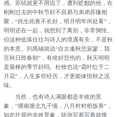
感。苏轼就更不用说了，遭到贬黜的他，在
刚刚过去的中秋节好不容易与弟弟苏辙相
聚，“此生此夜不长好，明月明年何处看”，
明明还在一起，就想到了离别，非常惆怅。
但这种低落往往与诗人的境遇有关，不是秋
的本意。刘禹锡就说“自古逢秋悲寂寥，我
言秋日胜春朝”，有啥好悲伤的，秋天明明
是最棒的季节好吗。杜牧也说“霜叶红于二
月花”，人生多些经历，才更能体悟秋之况
味。
当然，也有诗人满眼都是丰收的景
象，“塘南塘北九千顷，八月村村稻饭香”，
如此壮观的丰收景象，陆游写着写着就饿