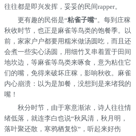
往往都是即兴发挥，妥妥的民间rapper。
更有趣的民俗是“
粘雀子嘴
”。每到庄稼
秋收时节，也正是麻雀等鸟类的饱餐季。以
前，家家户户都要用糯米做汤圆吃，而且还
会煮一些实心汤圆，用细竹叉串着置于田间
地坎边，等麻雀等鸟类来啄食，意为粘住它
们的嘴，免得来破坏庄稼，影响秋收。麻雀
内心崩溃：以为是加餐，没想到是来堵我的
嘴！
秋分时节，由于寒意渐浓，诗人往往情
绪低落，就连李白也说“秋风清，秋月明，
落叶聚还散，寒鸦栖复惊”，听起来好伤