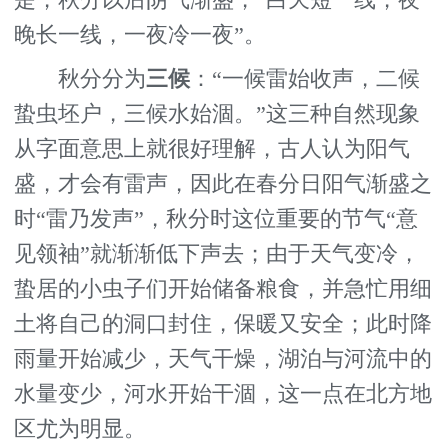
是，秋分以后阴气渐盛，“白天短一线，夜
晚长一线，一夜冷一夜”。
秋分分为
三候
：“一候雷始收声，二候
蛰虫坯户，三候水始涸。”这三种自然现象
从字面意思上就很好理解，古人认为阳气
盛，才会有雷声，因此在春分日阳气渐盛之
时“雷乃发声”，秋分时这位重要的节气“意
见领袖”就渐渐低下声去；由于天气变冷，
蛰居的小虫子们开始储备粮食，并急忙用细
土将自己的洞口封住，保暖又安全；此时降
雨量开始减少，天气干燥，湖泊与河流中的
水量变少，河水开始干涸，这一点在北方地
区尤为明显。