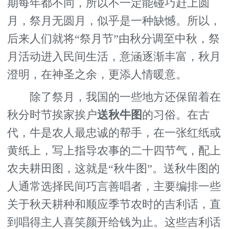
期每年都不同，所以不一定能碰巧赶上圆
月，祭月无圆月，似乎是一种缺憾。所以，
后来人们就将“祭月节”由秋分调至中秋，祭
月活动进入民间生活，意涵逐渐丰富，秋月
澄明，在神圣之余，更添人情暖意。
除了祭月，我国的一些地方还保留着在
秋分时节挨家挨户
送秋牛图
的习俗。在古
代，牛是农人最忠诚的帮手，在一张红纸或
黄纸上，写上指导农事的二十四节气，配上
农夫耕田图，这就是“秋牛图”。送秋牛图的
人通常选择民间巧言善唱者，主要编排一些
关于秋天耕种和顺应季节农时的吉利话，直
到唱得主人喜笑颜开给钱为止。这些吉利话