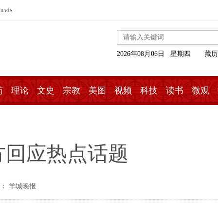
ncais
2026年08月06日 星期四
藏历
药
理论
文史
宗教
美图
视频
科技
读书
微观
方回应热点话题
： 羊城晚报