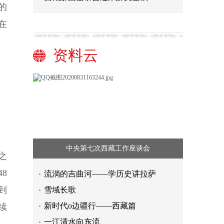
的
在
资料云
中央第七次西藏工作座谈会
之
8
流淌的吉曲河——学历史讲拉萨
到
雪域长歌
新时代o边疆行——西藏篇
续
一江清水向东流