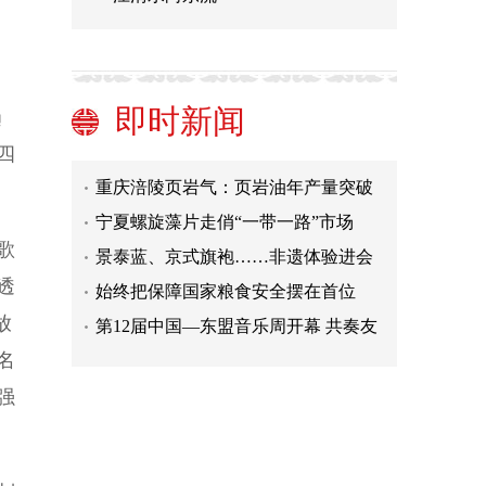
“流行+戏腔”让中国原创音乐更自信
习近平宣布中国支持高质量共建“一带
一路”的八项行动
戈壁县城，出门5分钟能见到什么？
即时新闻
趋
第六届世界川菜大会将于11月在四川
四
广安举办
重庆涪陵页岩气：页岩油年产量突破
1.5万吨
宁夏螺旋藻片走俏“一带一路”市场
景泰蓝、京式旗袍……非遗体验进会
歌
场 展现中华文化魅力
始终把保障国家粮食安全摆在首位
透
第12届中国—东盟音乐周开幕 共奏友
放
谊合作华美乐章
泗洲中国造纸遗址博物馆在杭州富阳
名
开工建造
“流行+戏腔”让中国原创音乐更自信
强
习近平宣布中国支持高质量共建“一带
一路”的八项行动
戈壁县城，出门5分钟能见到什么？
第六届世界川菜大会将于11月在四川