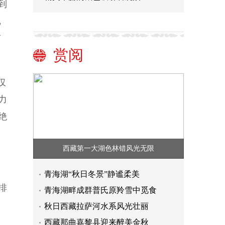
到
记
有
赏阅
仅
力
绝
西藏第一大湖色林错风光无限
青海湖“秋日冬景”静谧柔美
排
青海湖畔成群普氏原羚雪中觅食
秋日西藏拉萨河水系风光壮丽
西藏那曲嘉黎县迎来醉美金秋