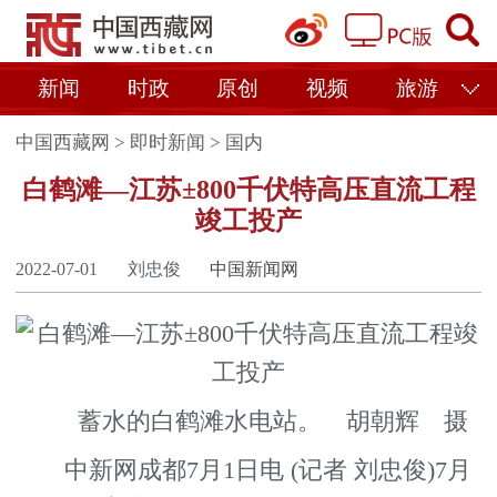
新闻
时政
原创
视频
旅游
中国西藏网
>
即时新闻
>
国内
白鹤滩—江苏±800千伏特高压直流工程
竣工投产
2022-07-01
刘忠俊
中国新闻网
蓄水的白鹤滩水电站。 胡朝辉 摄
中新网成都7月1日电 (记者 刘忠俊)7月