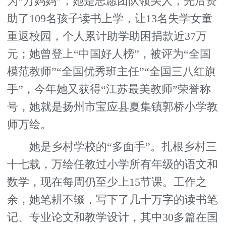
为“万妈妈”；她是志愿团队领头人，先后资
助了109名孩子读书上学，让13名失学女童
重返校园，个人累计助学助困捐款近37万
元；她曾登上“中国好人榜”，被评为“全国
模范教师”“全国优秀班主任”“全国三八红旗
手”，今年她又获得“江苏最美教师”荣誉称
号，她就是扬州市宝应县夏集镇郭桥小学教
师万绘。
她是乡村学校的“多面手”。扎根乡村三
十七载，万绘任教过小学所有年级的语文和
数学，现在每周仍至少上15节课。工作之
余，她笔耕不辍，写下了几十万字的读书笔
记、专业论文和教学设计，其中30多篇在国