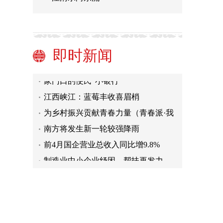
明确了！河南常态化核酸检测所需费
用由各级政府负担
河南郑州：定制公交 让学生回家不再
难--河南频道--人民网
大山里的光影守望者
高山盆地绽放旅游致富花
即时新闻
家门口的便民“小银行”
江西峡江：蓝莓丰收喜眉梢
为乡村振兴贡献青春力量（青春派·我
们都是青年志愿者②）
南方将发生新一轮较强降雨
前4月国企营业总收入同比增9.8%
制造业中小企业纾困，帮扶再发力
（经济新方位·稳住市场主体）
明确了！河南常态化核酸检测所需费
用由各级政府负担
河南郑州：定制公交 让学生回家不再
难--河南频道--人民网
大山里的光影守望者
高山盆地绽放旅游致富花