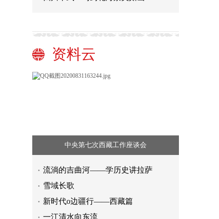
资料云
中央第七次西藏工作座谈会
流淌的吉曲河——学历史讲拉萨
雪域长歌
新时代o边疆行——西藏篇
一江清水向东流