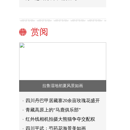
赏阅
拉鲁湿地初夏风景如画
四川丹巴甲居藏寨20余亩玫瑰花盛开
青藏高原上的“马鹿俱乐部”
红外线相机拍摄大熊猫争夺交配权
四川平武：芍药花海景美如画