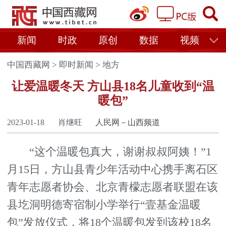
新闻
时政
原创
数据
视频
中国西藏网
>
即时新闻
>
地方
让爱温暖冬天 方山县18名儿童收到“温
暖包”
2023-01-18
肖继旺
人民网－山西频道
“这个温暖包真大，谢谢叔叔阿姨！”1
月15日，方山县青少年活动中心携手离石区
青年志愿者协会、北京青檬志愿者联盟在该
县圪洞明德寄宿制小学举行“壹基金温暖
包”发放仪式，将18个温暖包发到该校18名