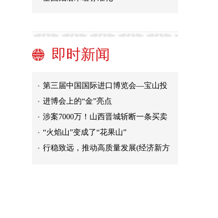
截至10月底地方政府债券发行超6万亿
元
存款保险标识即将启用，一文了解什
么是存款保险
进博会配套活动“影响力投资：重建更
加美好的世界”举办
上海保险业消费投诉量因何显著下降
即时新闻
人民银行福州中心支行、贵阳中心支
行、深圳市中心支行：以人民为中心
第三届中国国际进口博览会—宝山投
全力做好为民服务工程
资交易签约仪式举行
进博会上的“金”亮点
涉案7000万！山西晋城斩断一条买卖
对公账户黑灰产业链
“火焰山”变成了“花果山”
行稳致远，推动高质量发展(经济新方
位)
截至10月底地方政府债券发行超6万亿
元
存款保险标识即将启用，一文了解什
么是存款保险
进博会配套活动“影响力投资：重建更
加美好的世界”举办
上海保险业消费投诉量因何显著下降