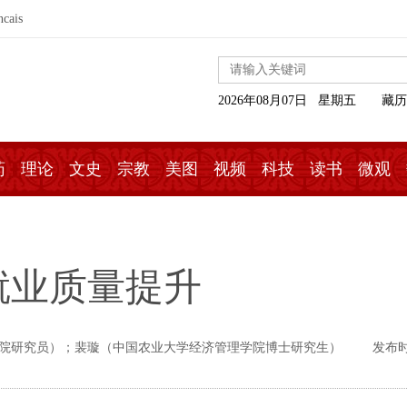
ncais
2026年08月07日 星期五
藏历
药
理论
文史
宗教
美图
视频
科技
读书
微观
就业质量提升
院研究员）；裴璇（中国农业大学经济管理学院博士研究生）
发布时间