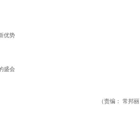
新优势
的盛会
（责编： 常邦丽