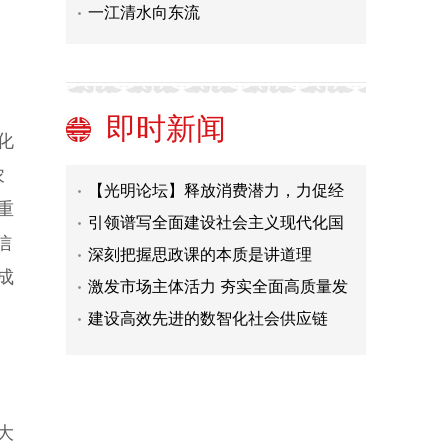
稳消费重在稳消费预期
一江清水向东流
理论素养与理论思维
促进人民精神生活共同富裕
。
在逐梦太空的征途上不懈奋进
即时新闻
化
破除对共同富裕的认识误区
【光明论坛】释放消费潜力，力促经
农
济回暖
引领谱写全面建设社会主义现代化国
重
家崭新篇章的纲领性文献
深刻把握思政课的本质是讲道理
信
激发市场主体活力 夯实全面高质量发
成
展基础
建设高效先进的数智化社会供应链
稳消费重在稳消费预期
理论素养与理论思维
促进人民精神生活共同富裕
在逐梦太空的征途上不懈奋进
大