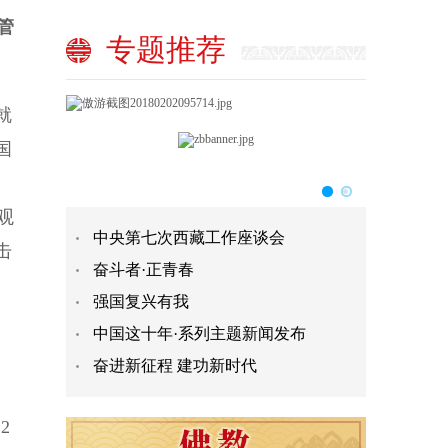
管
专题推荐
就
国
观
中央第七次西藏工作座谈会
击
奋斗者·正青春
强国复兴有我
中国这十年·系列主题新闻发布
奋进新征程 建功新时代
2