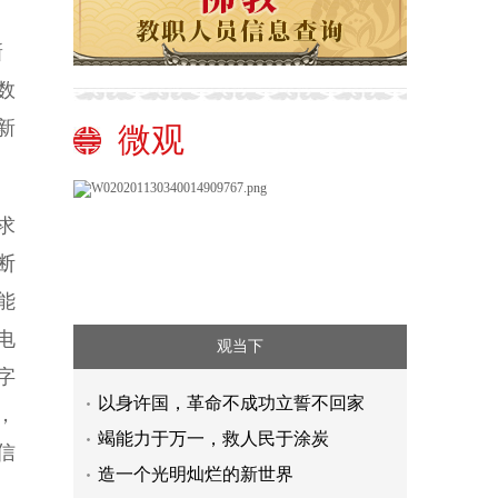
新
数
新
微观
求
断
能
电
观当下
字
以身许国，革命不成功立誓不回家
，
竭能力于万一，救人民于涂炭
信
造一个光明灿烂的新世界