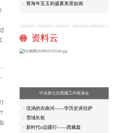
青海年宝玉则盛夏美景如画
的
过
资料云
工
，
，
中央第七次西藏工作座谈会
引领谱写全面建设社会主义现代化国
打
家崭新篇章的纲领性文献
深刻把握思政课的本质是讲道理
流淌的吉曲河——学历史讲拉萨
个
激发市场主体活力 夯实全面高质量发
雪域长歌
临
展基础
建设高效先进的数智化社会供应链
新时代o边疆行——西藏篇