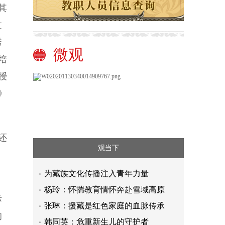
其
过
秀
微观
培
授
》
还
观当下
为藏族文化传播注入青年力量
杨玲：怀揣教育情怀奔赴雪域高原
际
张琳：援藏是红色家庭的血脉传承
的
韩同英：危重新生儿的守护者