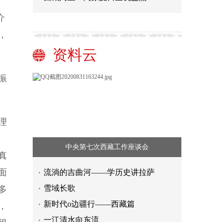
介
，
资料云
振
。
理
中央第七次西藏工作座谈会
真
面
流淌的吉曲河——学历史讲拉萨
雪域长歌
多
新时代o边疆行——西藏篇
，
一江清水向东流