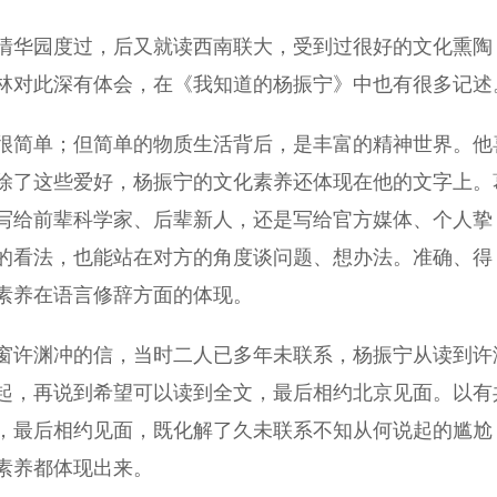
华园度过，后又就读西南联大，受到过很好的文化熏陶
林对此深有体会，在《我知道的杨振宁》中也有很多记述
简单；但简单的物质生活背后，是丰富的精神世界。他
除了这些爱好，杨振宁的文化素养还体现在他的文字上。
写给前辈科学家、后辈新人，还是写给官方媒体、个人挚
的看法，也能站在对方的角度谈问题、想办法。准确、得
素养在语言修辞方面的体现。
窗许渊冲的信，当时二人已多年未联系，杨振宁从读到许
起，再说到希望可以读到全文，最后相约北京见面。以有
，最后相约见面，既化解了久未联系不知从何说起的尴尬
素养都体现出来。