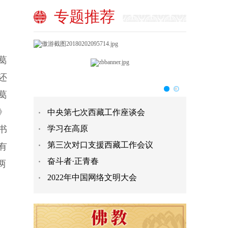
专题推荐
葛
还
葛
》
中央第七次西藏工作座谈会
书
学习在高原
第三次对口支援西藏工作会议
有
奋斗者·正青春
两
2022年中国网络文明大会