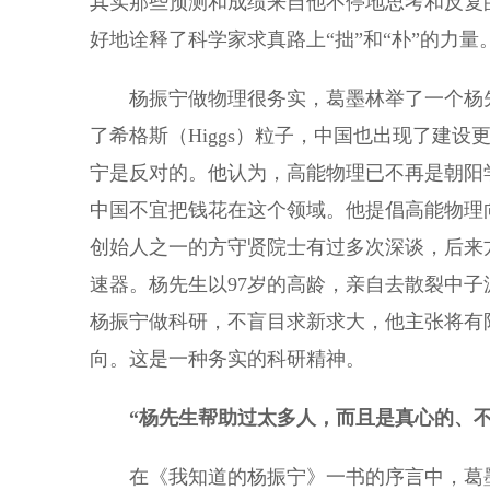
其实那些预测和成绩来自他不停地思考和反复
好地诠释了科学家求真路上“拙”和“朴”的力量
杨振宁做物理很务实，葛墨林举了一个杨先
了希格斯（Higgs）粒子，中国也出现了建
宁是反对的。他认为，高能物理已不再是朝阳
中国不宜把钱花在这个领域。他提倡高能物理
创始人之一的方守贤院士有过多次深谈，后来
速器。杨先生以97岁的高龄，亲自去散裂中
杨振宁做科研，不盲目求新求大，他主张将有
向。这是一种务实的科研精神。
“杨先生帮助过太多人，而且是真心的、不
在《我知道的杨振宁》一书的序言中，葛墨