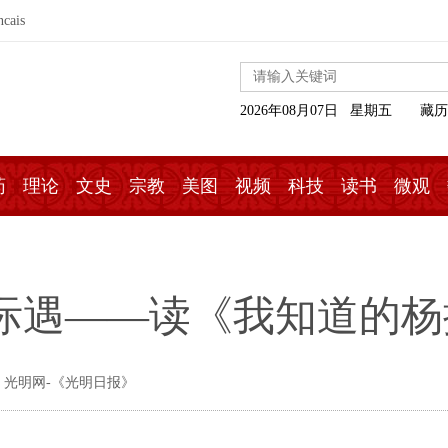
ncais
2026年08月07日 星期五
藏历
药
理论
文史
宗教
美图
视频
科技
读书
微观
际遇——读《我知道的杨
 光明网-《光明日报》