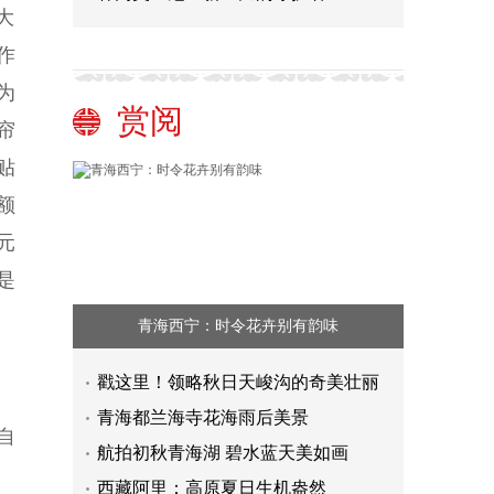
大
作
为
赏阅
帘
贴
额
元
是
青海西宁：时令花卉别有韵味
戳这里！领略秋日天峻沟的奇美壮丽
青海都兰海寺花海雨后美景
自
航拍初秋青海湖 碧水蓝天美如画
西藏阿里：高原夏日生机盎然