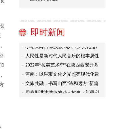
很
善用“大思政课”创新育人格局
不断提升上合组织吸引力影响力
【央视快评】践行全球安全倡议 推动
现
即时新闻
构建人类命运共同体
中国平安·居家养老品牌发布会即将盛
振
大启幕
小站大舞台 聚拢爱戏人（护文化遗产
，
彰时代新义）
人民性是新时代人民音乐的根本属性
器
2022年“拉美艺术季”在陕西西安开幕
加
河南：以璀璨文化之光照亮现代化建
，
设之路
文旅共融，书写山西“诗和远方”新篇
方
章
用戏剧讲述城市的动人故事（新语·让
好声音成为最强音）
善用“大思政课”创新育人格局
不断提升上合组织吸引力影响力
【央视快评】践行全球安全倡议 推动
构建人类命运共同体
中国平安·居家养老品牌发布会即将盛
么