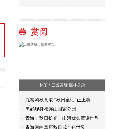
赏阅
林芝：云缠雾绕 层林尽染
九寨沟秋意浓 “秋日童话”正上演
黑鹳现身祁连山国家公园
青海：秋日拾光，山河犹如童话世界
青海河曲草原秋日成金色世界