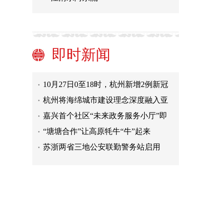
台州将癫痫、儿童孤独症纳入门诊特
殊病种管理
杭州这个老小区有了“未来感”的新生
活
金华加快推进学前教育高质量发展
即时新闻
绍兴全面开展消防安全集中攻坚行动
10月27日0至18时，杭州新增2例新冠
病毒无症状感染者
杭州将海绵城市建设理念深度融入亚
运工程项目
嘉兴首个社区“未来政务服务小厅”即
将落成
“塘塘合作”让高原牦牛“牛”起来
苏浙两省三地公安联勤警务站启用
江苏54个社区入选2022年全国示范性
老年友好型社区 数量位列全国第一
台州将癫痫、儿童孤独症纳入门诊特
殊病种管理
杭州这个老小区有了“未来感”的新生
活
金华加快推进学前教育高质量发展
绍兴全面开展消防安全集中攻坚行动