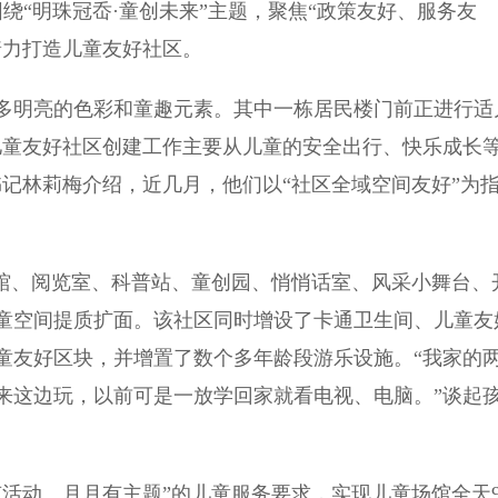
“明珠冠岙·童创未来”主题，聚焦“政策友好、服务友
着力打造儿童友好社区。
明亮的色彩和童趣元素。其中一栋居民楼门前正进行适
儿童友好社区创建工作主要从儿童的安全出行、快乐成长
记林莉梅介绍，近几月，他们以“社区全域空间友好”为
馆、阅览室、科普站、童创园、悄悄话室、风采小舞台、
童空间提质扩面。该社区同时增设了卡通卫生间、儿童友
童友好区块，并增置了数个多年龄段游乐设施。“我家的
来这边玩，以前可是一放学回家就看电视、电脑。”谈起
动、月月有主题”的儿童服务要求，实现儿童场馆全天