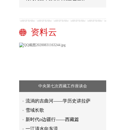
资料云
中央第七次西藏工作座谈会
流淌的吉曲河——学历史讲拉萨
雪域长歌
新时代o边疆行——西藏篇
一江清水向东流